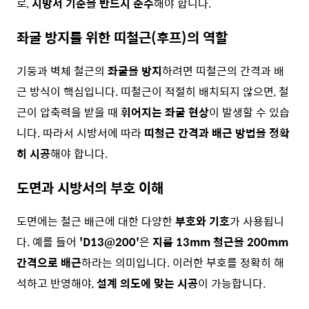
로,
시방서 기준을 반드시 준수
해야 합니다.
좌굴 방지를 위한 띠철근(후프)의 역할
기둥과 벽체 철근의
좌굴을 방지
하려면 띠철근의 간격과 배
근 방식이 핵심입니다. 띠철근이 적절히 배치되지 않으면, 철
근이 압축력을 받을 때
휘어지는 좌굴 현상
이 발생할 수 있습
니다. 따라서 시방서에 따라
띠철근 간격과 배근 방법을 정확
히 시공
해야 합니다.
도면과 시방서의 부호 이해
도면에는 철근 배근에 대한 다양한
부호와 기호
가 사용됩니
다. 예를 들어
'D13@200'
은
지름 13mm 철근을 200mm
간격으로 배근
하라는 의미입니다. 이러한 부호를 정확히 해
석하고 반영해야,
설계 의도에 맞는 시공
이 가능합니다.