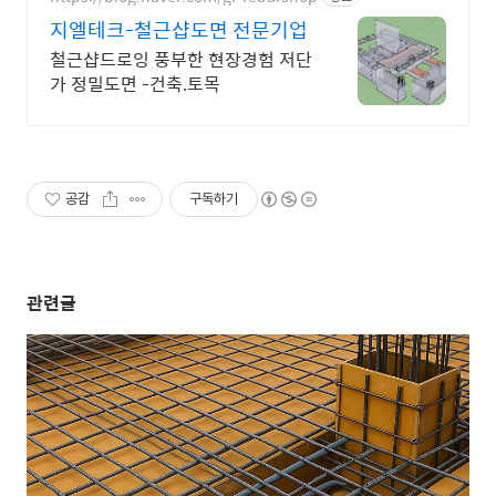
지엘테크-철근샵도면 전문기업
철근샵드로잉 풍부한 현장경험 저단
가 정밀도면 -건축.토목
공감
구독하기
관련글