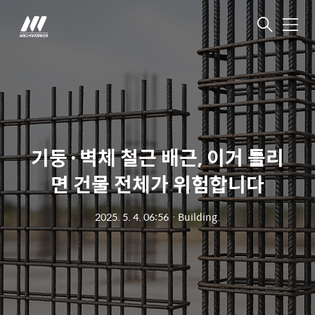
메
뉴
기둥·벽체 철근 배근, 이거 틀리
면 건물 전체가 위험합니다
2025. 5. 4. 06:56
ㆍ
Building.