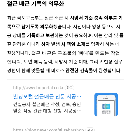
철근 배근 기록의 의무화
최근 국토교통부는 철근 배근 시
시방서 기준 충족 여부를 기
록으로 남기도록 의무화
했습니다. 사진이나 영상 등으로 시
공 상태를
기록하고 보관
하는 것이 중요하며, 이는 감리 및 품
질 관리뿐 아니라
하자 발생 시 책임 소재
를 명확히 하는 데
활용됩니다.
철근 배근은 구조물의 ‘뼈대’를 만드는 작업
도면 해독 능력, 시방서 기준 이해, 그리고 현장 실무
입니다.
경험이 함께 맞물릴 때 비로소
안전한 건축물
이 완성됩니다.
http://www.bdportal.co.kr
광고
빌딩포털 철근배근 전문 시공상
세도 작성지침 준용
건설공사 철근배근 작성, 검토, 승인
맞춤 작성 긴급 대행 진행, 시공상세
도면
https://blog.naver.com/gl-rebarshop
광고