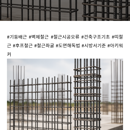
#기둥배근 #벽체철근 #철근시공오류 #건축구조기초 #띠철
근 #후프철근 #철근좌굴 #도면해독법 #시방서기준 #아키워
커