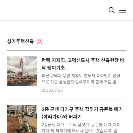
메
뉴
상가주택신축
(3)
평택 지제역, 고덕신도시 주택 신축현장 바
닥 팽이기초
최근 평택과 용인 지역이 반도체 특화단지 선정
으로 기존 삼성전자 입주호재와 함께 거듭 발전
되는 신도시로 많이 알려지고 있는 가운데 평택
2023.07.25
고덕신도시 1종 일반주거지역의 부지에 상가주
택 신축현장 바닥기초를 진행 중입니다. 해당현
장은 평택 고덕신도시 예술의 전당이 들어설 위
2종 근생 다가구 주택 집짓기 규준틀 매기
치와 아주 근접한 위치로 추후 상가 임대수익 면
(야리가다)와 터파기
에서 큰 장점입니다. 바닥기초공사 종류 오늘 현
2종근생 다가구 주택 집짓기. 규준틀 매기(야리
장 작업은 바닥 중 가장 하층부 기초공사입니다.
가다)와 터파기에 대해서 알아보겠습니다. 앞서
바닥 기초공사에는 다양한 공법이 있지만 4층