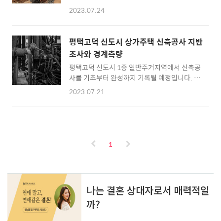
소개해 드렸던 지반조사와 경계측량에 대한 내
까지만 신축이 진행되는 해당현장에는 줄기초
2023.07.24
용은 하단 링크를 이용하시면 확인 가능하시고
와 팽이기초에 대해서만 알아보도록 하겠습니
요. 그 다음 절차인 규준틀매기와 터파기 입니
다. 줄기초 바닥기초 공사중 가장 기본적인 공법
다. 다가구 주택 집짓기 기초공사 준비 야리가다
으로 토지높이가 정상 높이(레벨)로 오랜 시간
평택고덕 신도시 상가주택 신축공사 지반
(규준틀 매기) 공사 현장에서 많이쓰는 용어인
전부터 형성된 곳(다져진 땅)이거나 신축하려는
조사와 경계측량
야리가다는 한국식 용어로 규준틀 매기 입니다.
건축물의 높이가 낮을 때 사용하는 바..
평택고덕 신도시 1종 일반주거지역에서 신축공
아마도 한국어 용어가 현장에서는 많이 안쓰이
사를 기초부터 완성까지 기록될 예정입니다. 토
다보니 어색한 분들이 많으실텐데요. 규준틀은
지를 보유한 예빈 건축주 분들을 위하여 실제 공
토지에 건물의 기둥과 벽체가 들어설 자리에 표
2023.07.21
사는 어떻게 진행되는 것인지 눈여겨보시면 좋
시를 하여 기초공사전 밑작업 이라고 생각하시
을 것 같네요. 상가주택 기초공사 해당지역의 도
면 되는데요. 쉽게 설명하자면 경계측량이 끝난
시계획을 통해서 도로정비사업이 완료가 되면
땅위에 건물이 올라갈 평면도를 간단하지만 정
기존의 땅위에 구역만 나뉜 토지와 땅의 높이
확히 그려 기초공사 작업을 위한 기초작업입니
(레벨)를 맞추기 위해 되메우기 한 토지 등 다양
다. 이때 땅위에 기둥을 박고 실을 당겨 ..
1
한 상태의 토지로 구분되기 때문에 토지의 지반
조사를 통해서 얻은 결괏값을 통해서 기초공사
의 방향을 설정합니다. 평택고덕 상가주택 신축
공사 시작 1. 지반조사 지반조사는 천공작업으
로 지질구조와 지반상태를 확인하는 작업입니
다. 지반조사를 통해서 기초공사의 방향성을 설
정합니다. 2. 경계측량 신축공사가 진행될 현장