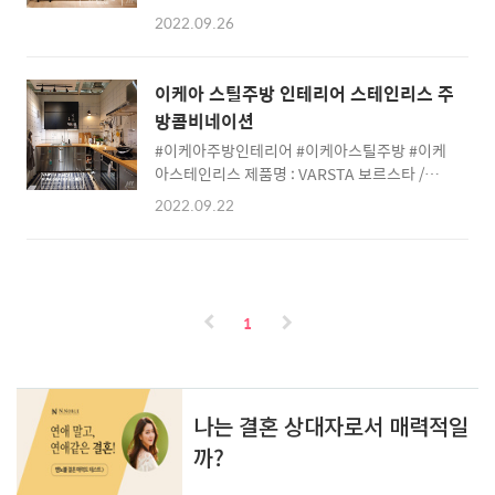
4인용 테이블 ) 제품번호 : 792.463.77 컬러 :
니다. 밝기 조절가능 제품명 :ASKERSUND 아
2022.09.26
화이트 가격 : 69,900원 사이즈 : 75x75 (cm)
스케르순드 (이케아 주방 상하부 수납장, 싱크
특징 : 미니멀 라이트 이케아 테이블
대) 컬러 : 물푸레나무 무늬 가격 : 2,620,000원
MELLTORP 멜토르프 테이블, 화이트, 75x75
(해당 이미지 처럼 구성할 경우) 제품번호 : 주방
이케아 스틸주방 인테리어 스테인리스 주
cm - IKEA MELLTORP 멜토르프 테이블, 화이
가이드 참조 ..
방콤비네이션
트, 75x75 cm. 미니멀한 인테리어로 꾸민 집이
#이케아주방인테리어 #이케아스틸주방 #이케
나 튼튼하고 강인한 가구를 원하는 가족에게 안
아스테인리스 제품명 : VARSTA 보르스타 /
성맞춤인 테이블이에요. 주방이나 다이닝룸에
KUNGSBACKA 쿵스바카 (이케아 주방 스틸 인
사용하기에 좋으며, 깔끔 www.ikea.com 제품
2022.09.22
테리어) 제품번호 : 쿵스바카 주방 콤비네이션 +
명 : TEODORES 테오도레스 (이케아 식탁의자
보르스타 스틸커버판 컬러 : 스텐인리스 가격 :
베스트셀러 품목) 제품번호 : 703.509.38 컬러
3,324,000원 (이미지 구성 가격) 특징 : 25년 보
: 화이트 외 3종 가격 : 34,900원 특징 : 가..
증 제품명 : KUNGSFORS 쿵스포르스 서스펜
션 레일 + 선반, (이케아 스텐리스 레일 선반) 제
1
품번호 : 서스펜션 레일5개 + 선반 4개 컬러 : 스
테인리스 가격 : 181,100원 이케아 라탄 의자와
4인용 소파 #이케아4인용소파 #이케아라탄의
자 #이케아의자 #이케아가구 제품명 :
SODERHAMN 쇠데르함드, 4인용 소파 (이케아
소파) 제품번호 : 693.058.19 컬러 : 비아르프
베이지/브라운 외..