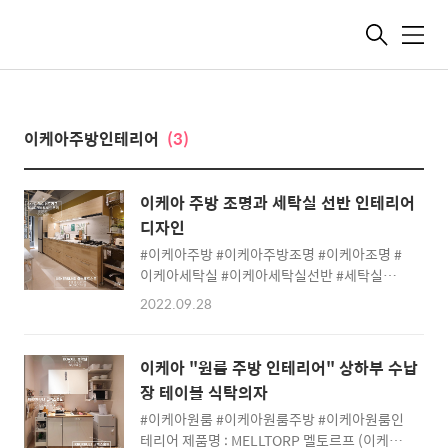
메
뉴
이케아주방인테리어
(3)
이케아 주방 조명과 세탁실 선반 인테리어
디자인
#이케아주방 #이케아주방조명 #이케아조명 #
이케아세탁실 #이케아세탁실선반 #세탁실선반
제품명 : SKYDRAG 쉬드라그 / TRADFRI 트로
2022.09.28
드프리 (이케아 조명 밝기 조절 조명) 컬러 : 화
이트 가격 : 쉬드라그 라인조명 센서 60cm 3개
개당 19,900원, 푀르님마 연결코드 2m 1개
이케아 "원룸 주방 인테리어" 상하부 수납
5,000원, 트로드프리 무선컨트롤드라이버 30w
장 테이블 식탁의자
1개 30,000원 총 104,600원 제품번호
#이케아원룸 #이케아원룸주방 #이케아원룸인
:604.396.01 특징 : led등 백열등보다 에너지
테리어 제품명 : MELLTORP 멜토르프 (이케아
소비량이 최대 85%가 낮고 수명은 20배나 깁