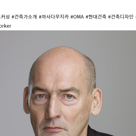
커상 #건축가소개 #까사다무지카 #OMA #현대건축 #건축디자인
rker