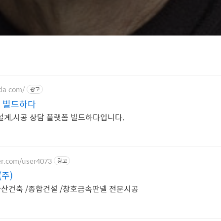
ada.com/
광고
 빌드하다
설계,시공 상담 플랫폼 빌드하다입니다.
er.com/user4073
광고
주)
,아산건축 /종합건설 /창호금속판넬 전문시공