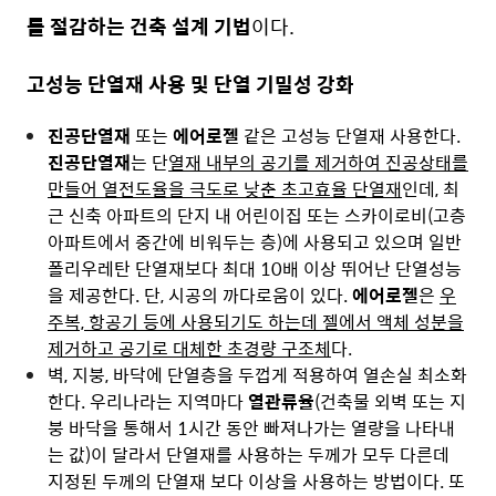
를 절감하는 건축 설계 기법
이다.
고성능 단열재 사용 및 단열 기밀성 강화
진공단열재
또는
에어로젤
같은 고성능 단열재 사용한다.
진공단열재
는 단
열재 내부의 공기를 제거하여 진공상태를
만들어 열전도율을 극도로 낮춘 초고효율 단열재
인데, 최
근 신축 아파트의 단지 내 어린이집 또는 스카이로비(고층
아파트에서 중간에 비워두는 층)에 사용되고 있으며 일반
폴리우레탄 단열재보다 최대 10배 이상 뛰어난 단열성능
을 제공한다. 단, 시공의 까다로움이 있다.
에어로젤
은
우
주복, 항공기 등에 사용되기도 하는데 젤에서 액체 성분을
제거하고 공기로 대체한 초경량 구조체
다.
벽, 지붕, 바닥에 단열층을 두껍게 적용하여 열손실 최소화
한다. 우리나라는 지역마다
열관류율
(건축물 외벽 또는 지
붕 바닥을 통해서 1시간 동안 빠져나가는 열량을 나타내
는 값)이 달라서 단열재를 사용하는 두께가 모두 다른데
지정된 두께의 단열재 보다 이상을 사용하는 방법이다. 또