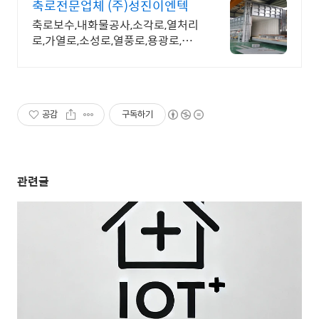
축로전문업체 (주)성진이엔텍
축로보수,내화물공사,소각로,열처리
로,가열로,소성로,열풍로,용광로,각
종 공업로 공사
공감
구독하기
관련글